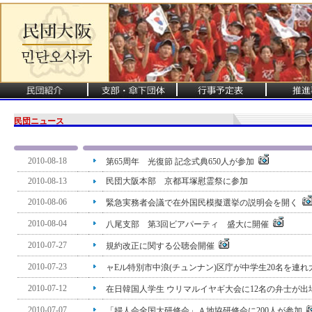
民団ニュース
2010-08-18
第65周年 光復節 記念式典650人が参加
2010-08-13
民団大阪本部 京都耳塚慰霊祭に参加
2010-08-06
緊急実務者会議で在外国民模擬選挙の説明会を開く
2010-08-04
八尾支部 第3回ビアパーティ 盛大に開催
2010-07-27
規約改正に関する公聴会開催
2010-07-23
ャEル特別市中浪(チュンナン)区庁が中学生20名を連
2010-07-12
在日韓国人学生 ウリマルイヤギ大会に12名の弁士が
2010-07-07
「婦人会全国大研修会」Ａ地協研修会に200人が参加