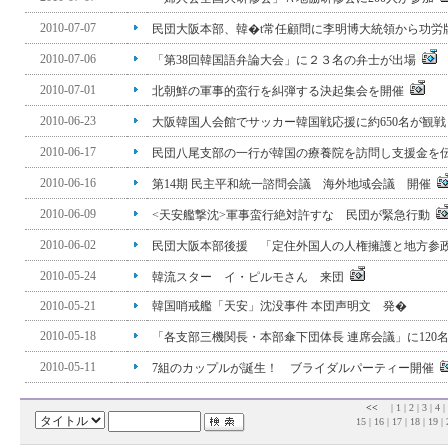
2010-07-07
民団大阪本部、韓�t常任顧問に李明博大統領から功
2010-07-06
「第38回韓国語弁論大会」に２３名の弁士が出場
2010-07-01
北朝鮮の軍事的蛮行を糾弾する決起集会を開催
2010-06-23
大阪韓国人会館でサッカー韓国戦応援に約650名が観
2010-06-17
民団八尾支部の一行が韓国の療養院を訪問し支援金を
2010-06-16
第14期 民主平和統一諮問会議 海外地域会議 開催
2010-06-09
<天安艦撃沈>軍事蛮行絶対許すな 民団が緊急行動
2010-06-02
民団大阪本部後援 「定住外国人の人権擁護と地方参
2010-05-24
韓流スター イ・ピルモさん 来団
2010-05-21
韓国哨戒艦「天安」沈没事件 本団声明文 発�
2010-05-18
「各支部三機関長・本部傘下団体長 連席会議」に120
2010-05-11
7組のカップルが誕生！ ブライダルパーティー開催
<<
|
1
|
2
|
3
|
4
|
15
|
16
|
17
|
18
|
19
|