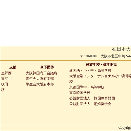
在日本大
〒530-0016 大阪市北区中崎2-4-2 
民族学校・奨学財団
支部
傘下団体
建国幼・小・中・高等学校
生野西
大阪韓国商工会議所
大阪金剛インタ－ナショナル小中高等
東淀川
青年会大阪府本部
校
吹田
学生会大阪府本部
京都国際中・高等学校
堺
東京韓国学校
公益財団法人 韓国教育財団
公益財団法人 朝鮮奨学会
Copyrigh