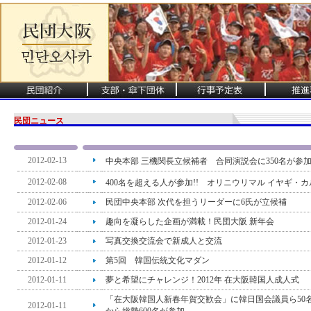
民団ニュース
2012-02-13
中央本部 三機関長立候補者 合同演説会に350名が参
2012-02-08
400名を超える人が参加!! オリニウリマル イヤギ・
2012-02-06
民団中央本部 次代を担うリーダーに6氏が立候補
2012-01-24
趣向を凝らした企画が満載！民団大阪 新年会
2012-01-23
写真交換交流会で新成人と交流
2012-01-12
第5回 韓国伝統文化マダン
2012-01-11
夢と希望にチャレンジ！2012年 在大阪韓国人成人式
「在大阪韓国人新春年賀交歓会」に韓日国会議員ら50
2012-01-11