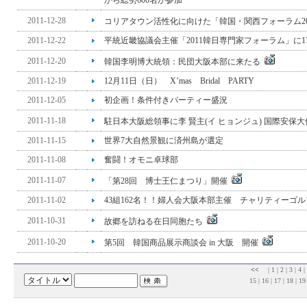
から総勢600名が参加
2011-12-28
コリアタウン活性化に向けた「韓国・関西フォーラム2
2011-12-22
平統近畿協議会主催「2011韓日専門家フォーラム」に1
2011-12-20
韓国李明博大統領：民団大阪本部に来たる
2011-12-19
12月11日（日） X’mas Bridal PARTY
2011-12-05
初企画！条件付きパーティー盛況
2011-11-18
駐日本大阪総領事に李 賢主(イ ヒョンジュ) 国際安保
2011-11-15
世界7大自然景観に済州島が選定
2011-11-08
奮闘！オモニ卓球部
2011-11-07
「第28回 博士王仁まつり」開催
2011-11-02
43組162名！！婦人会大阪本部主催 チャリティーゴ
2011-10-31
故郷を訪ねる在日同胞たち
2011-10-20
第5回 韓国商品展示商談会 in 大阪 開催
<<
|
1
|
2
|
3
|
4
|
15
|
16
|
17
|
18
|
1