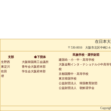
在日本大
〒530-0016 大阪市北区中崎2-4-2 
民族学校・奨学財団
支部
傘下団体
建国幼・小・中・高等学校
生野西
大阪韓国商工会議所
大阪金剛インタ－ナショナル小中高等
東淀川
青年会大阪府本部
校
吹田
学生会大阪府本部
京都国際中・高等学校
堺
東京韓国学校
公益財団法人 韓国教育財団
公益財団法人 朝鮮奨学会
Copyrigh