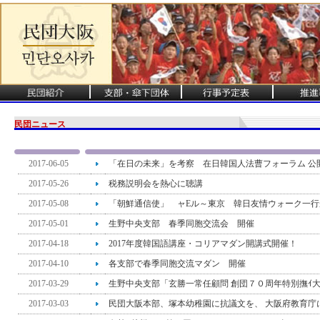
民団ニュース
2017-06-05
「在日の未来」を考察 在日韓国人法曹フォーラム 公
2017-05-26
税務説明会を熱心に聴講
2017-05-08
「朝鮮通信使」 ャEル～東京 韓日友情ウォーク一行
2017-05-01
生野中央支部 春季同胞交流会 開催
2017-04-18
2017年度韓国語講座・コリアマダン開講式開催！
2017-04-10
各支部で春季同胞交流マダン 開催
2017-03-29
生野中央支部「玄勝一常任顧問 創団７０周年特別撫ｲ
2017-03-03
民団大阪本部、塚本幼稚園に抗議文を、 大阪府教育庁