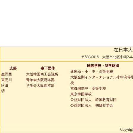
在日本大
〒530-0016 大阪市北区中崎2-4-2 
民族学校・奨学財団
支部
傘下団体
建国幼・小・中・高等学校
生野西
大阪韓国商工会議所
大阪金剛インタ－ナショナル小中高等
東淀川
青年会大阪府本部
校
吹田
学生会大阪府本部
京都国際中・高等学校
堺
東京韓国学校
公益財団法人 韓国教育財団
公益財団法人 朝鮮奨学会
Copyrigh