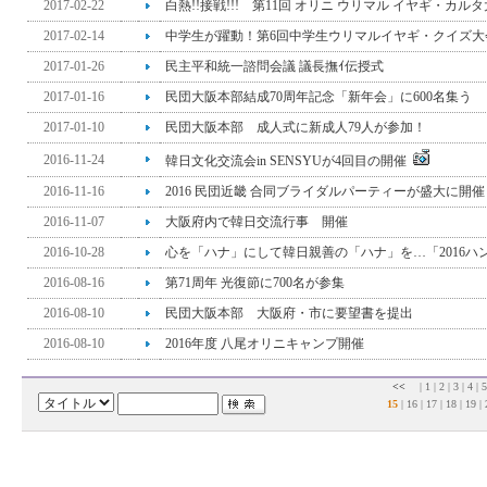
2017-02-22
白熱!!接戦!!! 第11回 オリニ ウリマル イヤギ・カル
2017-02-14
中学生が躍動！第6回中学生ウリマルイヤギ・クイズ大
2017-01-26
民主平和統一諮問会議 議長撫ｲ伝授式
2017-01-16
民団大阪本部結成70周年記念「新年会」に600名集う
2017-01-10
民団大阪本部 成人式に新成人79人が参加！
2016-11-24
韓日文化交流会in SENSYUが4回目の開催
2016-11-16
2016 民団近畿 合同ブライダルパーティーが盛大に開催
2016-11-07
大阪府内で韓日交流行事 開催
2016-10-28
心を「ハナ」にして韓日親善の「ハナ」を…「2016ハン
2016-08-16
第71周年 光復節に700名が参集
2016-08-10
民団大阪本部 大阪府・市に要望書を提出
2016-08-10
2016年度 八尾オリニキャンプ開催
<<
|
1
|
2
|
3
|
4
|
15
|
16
|
17
|
18
|
19
|