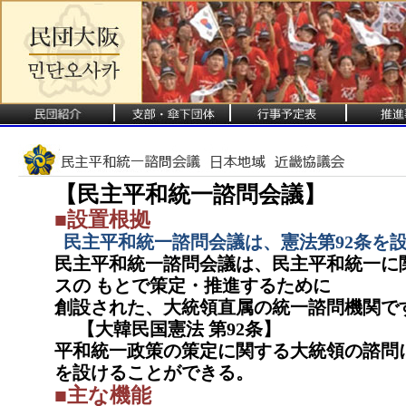
【民主平和統一諮問会議】
■設置根拠
民主平和統一諮問会議は、憲法第92条を
民主平和統一諮問会議は、民主平和統一に
スの もとで策定・推進するために
創設された、大統領直属の統一諮問機関で
【大韓民国憲法 第92条】
平和統一政策の策定に関する大統領の諮問
を設けることができる。
■主な機能