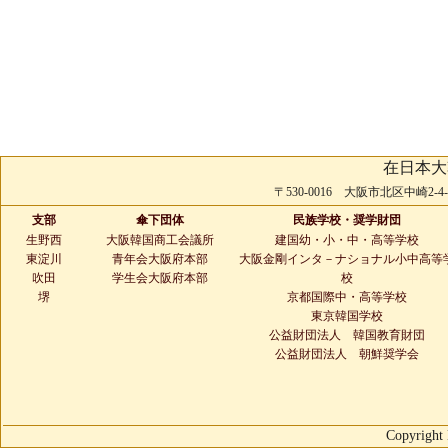
在日本大
〒530-0016 大阪市北区中崎2-4-2 
支部
傘下団体
民族学校・奨学財団
生野西
大阪韓国商工会議所
建国幼・小・中・高等学校
東淀川
青年会大阪府本部
大阪金剛インタ－ナショナル小中高等
吹田
学生会大阪府本部
校
堺
京都国際中・高等学校
東京韓国学校
公益財団法人 韓国教育財団
公益財団法人 朝鮮奨学会
Copyright 