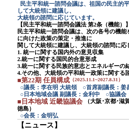
民主平和統一諮問会議は、祖国の民主的平
して大統領に建議し、
大統領の諮問に応じています。
【民主平和統一諮問会議法 第2条（機能）
民主平和統一諮問会議は、次の各号の機能
に向けた政策の策定・推進に
関して大統領に建議し、大統領の諮問に応
1. 統一に関する国内外の意見収集
2.統一に関する国民的合意形成
3.統一に関する民族的意志とエネルギーの
4.その他、大統領の平和統一政策に関する
■第22期 任員構成
（2025.11.1~2027.8.31）
○議長：李在明 大統領 ○首席副議長：姜
○日本地域会議 副議長：金利中 ○協議
■日本地域 近畿協議会
（大阪･京都･滋賀
徳島）
○会長：金明弘
【ニュース】