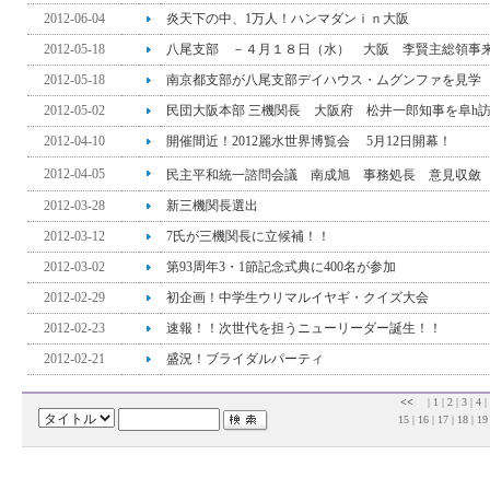
2012-06-04
炎天下の中、1万人！ハンマダンｉｎ大阪
2012-05-18
八尾支部 －４月１８日（水） 大阪 李賢主総領事
2012-05-18
南京都支部が八尾支部デイハウス・ムグンファを見学
2012-05-02
民団大阪本部 三機関長 大阪府 松井一郎知事を阜h
2012-04-10
開催間近！2012麗水世界博覧会 5月12日開幕！
2012-04-05
民主平和統一諮問会議 南成旭 事務処長 意見収斂
2012-03-28
新三機関長選出
2012-03-12
7氏が三機関長に立候補！！
2012-03-02
第93周年3・1節記念式典に400名が参加
2012-02-29
初企画！中学生ウリマルイヤギ・クイズ大会
2012-02-23
速報！！次世代を担うニューリーダー誕生！！
2012-02-21
盛況！ブライダルパーティ
<<
|
1
|
2
|
3
|
4
|
15
|
16
|
17
|
18
|
1