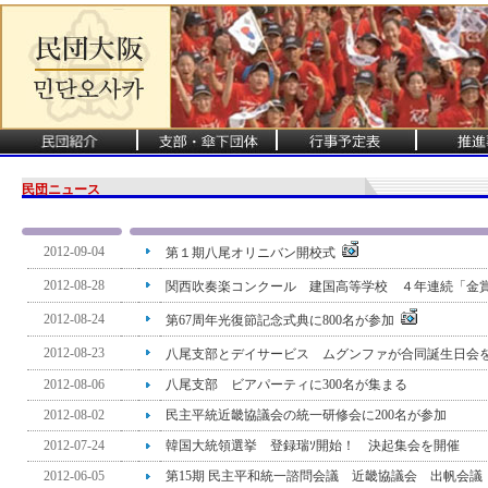
民団ニュース
2012-09-04
第１期八尾オリニバン開校式
2012-08-28
関西吹奏楽コンクール 建国高等学校 ４年連続「金
2012-08-24
第67周年光復節記念式典に800名が参加
2012-08-23
八尾支部とデイサービス ムグンファが合同誕生日会
2012-08-06
八尾支部 ビアパーティに300名が集まる
2012-08-02
民主平統近畿協議会の統一研修会に200名が参加
2012-07-24
韓国大統領選挙 登録瑞ｿ開始！ 決起集会を開催
2012-06-05
第15期 民主平和統一諮問会議 近畿協議会 出帆会議