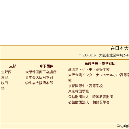
在日本大
〒530-0016 大阪市北区中崎2-4-2 
民族学校・奨学財団
支部
傘下団体
建国幼・小・中・高等学校
生野西
大阪韓国商工会議所
大阪金剛インタ－ナショナル小中高等
東淀川
青年会大阪府本部
校
吹田
学生会大阪府本部
京都国際中・高等学校
堺
東京韓国学校
公益財団法人 韓国教育財団
公益財団法人 朝鮮奨学会
Copyrigh