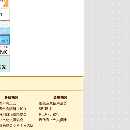
g
各級機関
金融機関
青年商工会
近畿産業信用組合
年会議所（JCI)
SBJ銀行
特別自治道民協会
KEBハナ銀行
ソ文化交流協会
現代海上火災保険
貿易協会ＯＫＴＡ大阪