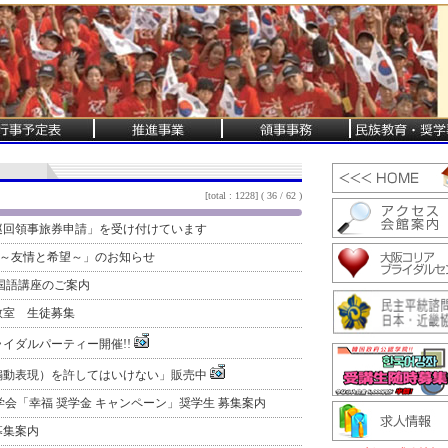
[total : 1228] ( 36 / 62 )
巡回領事旅券申請」を受け付けています
ONTH～友情と希望～」のお知らせ
韓国語講座のご案内
教室 生徒募集
ライダルパーティー開催!!
煽動表現）を許してはいけない」販売中
貞奨学会「幸福 奨学金 キャンペーン」奨学生 募集案内
募集案内