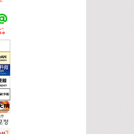
↑
い↑
E＠