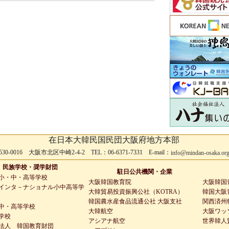
在日本大韓民国民団大阪府地方本部
530-0016 大阪市北区中崎2-4-2 TEL：06-6371-7331 E-mail：
info@mindan-osaka.or
民族学校・奨学財団
駐日公共機関・企業
小・中・高等学校
大阪韓国教育院
大阪韓国
インタ－ナショナル小中高等学
大韓貿易投資振興公社（KOTRA）
韓国大阪青
韓国農水産食品流通公社 大阪支社
関西済州
中・高等学校
大韓航空
大阪ワッ
学校
アシアナ航空
世界韓人
法人 韓国教育財団