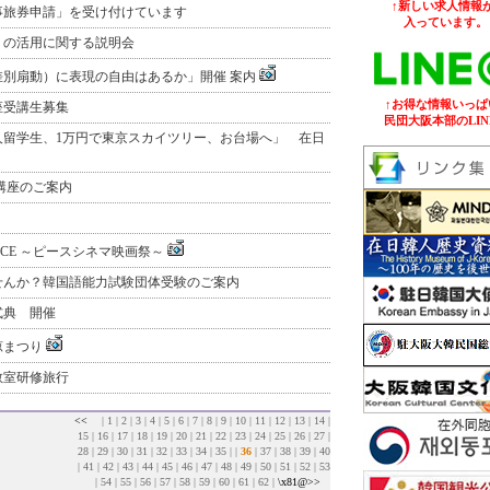
↑新しい求人情報が
事旅券申請」を受け付けています
入っています。
」の活用に関する説明会
差別扇動）に表現の自由はあるか」開催 案内
↑お得な情報いっぱ
座受講生募集
民団大阪本部のLIN
人留学生、1万円で東京スカイツリー、お台場へ」 在日
講座のご案内
 PEACE ～ピースシネマ映画祭～
せんか？韓国語能力試験団体受験のご案内
式典 開催
涼まつり
教室研修旅行
<<
|
1
|
2
|
3
|
4
|
5
|
6
|
7
|
8
|
9
|
10
|
11
|
12
|
13
|
14
|
15
|
16
|
17
|
18
|
19
|
20
|
21
|
22
|
23
|
24
|
25
|
26
|
27
|
28
|
29
|
30
|
31
|
32
|
33
|
34
|
35
| |
36
|
37
|
38
|
39
|
40
|
41
|
42
|
43
|
44
|
45
|
46
|
47
|
48
|
49
|
50
|
51
|
52
|
53
|
54
|
55
|
56
|
57
|
58
|
59
|
60
|
61
|
62
|
\x81@>>