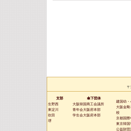
〒
支部
傘下団体
建国幼・
生野西
大阪韓国商工会議所
大阪金剛
東淀川
青年会大阪府本部
校
吹田
学生会大阪府本部
京都国際
堺
東京韓国
公益財団