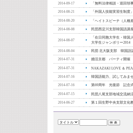
2014-09-17
「無料法律相談・巡回領
2014-08-21
「外国人技能実習生制度
2014-08-20
「ヘイトスピーチ（人種
2014-08-08
民団西淀川支部韓国語講
「在日同胞大学生・韓国
2014-08-07
大学生ジャンボリー2014
2014-08-04
民団 北大阪支部 韓国語
2014-07-31
婚活京都 パーティ開催
2014-07-31
NAKAZAKI LOVE ＆
2014-07-16
韓国語能力、試してみま
2014-07-16
第69周年 光復節 記念
2014-07-15
民団八尾支部地域交流納
2014-06-27
第１回生野中央支部文化