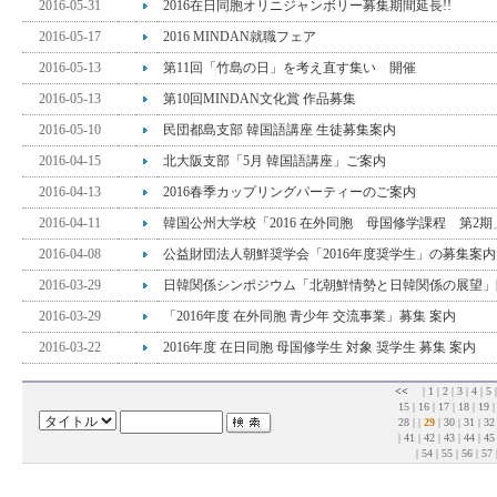
2016-05-31
2016在日同胞オリニジャンボリー募集期間延長!!
2016-05-17
2016 MINDAN就職フェア
2016-05-13
第11回「竹島の日」を考え直す集い 開催
2016-05-13
第10回MINDAN文化賞 作品募集
2016-05-10
民団都島支部 韓国語講座 生徒募集案内
2016-04-15
北大阪支部「5月 韓国語講座」ご案内
2016-04-13
2016春季カップリングパーティーのご案内
2016-04-11
韓国公州大学校「2016 在外同胞 母国修学課程 第2期
2016-04-08
公益財団法人朝鮮奨学会「2016年度奨学生」の募集案内
2016-03-29
日韓関係シンポジウム「北朝鮮情勢と日韓関係の展望」
2016-03-29
「2016年度 在外同胞 青少年 交流事業」募集 案内
2016-03-22
2016年度 在日同胞 母国修学生 対象 奨学生 募集 案内
<<
|
1
|
2
|
3
|
4
|
5
15
|
16
|
17
|
18
|
19
28
| |
29
|
30
|
31
|
32
|
41
|
42
|
43
|
44
|
45
|
54
|
55
|
56
|
57