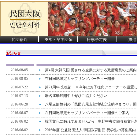
お知らせ
2016-08-05
第4回 大韓民国 愛される企業に対する政府褒賞のご案内
2016-08-05
在日同胞限定カップリングパーティー開催
2016-07-22
第71周年 光復節 ※今年はお子様向けコーナーを設置
2016-07-13
署名運動展開中！ぜひご協力ください
2016-06-28
八尾支部恒例の「民団八尾支部地域交流納涼まつり」開催
2016-06-07
在日同胞限定カップリングパーティー開催のご案内
2016-06-02
韓国文化に触れてみませんか? 生野中央支部各種文化教
2016-06-02
2016年度 公益財団法人 韓国教育財団 奨学生の募集案内