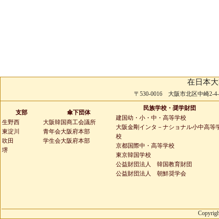
在日本大
〒530-0016 大阪市北区中崎2-4-2 
民族学校・奨学財団
支部
傘下団体
建国幼・小・中・高等学校
生野西
大阪韓国商工会議所
大阪金剛インタ－ナショナル小中高等
東淀川
青年会大阪府本部
校
吹田
学生会大阪府本部
京都国際中・高等学校
堺
東京韓国学校
公益財団法人 韓国教育財団
公益財団法人 朝鮮奨学会
Copyrigh