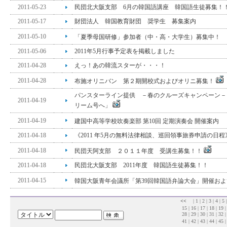
2011-05-23
民団北大阪支部 6月の韓国語講座 韓国語生徒募集！
2011-05-17
財団法人 韓国教育財団 奨学生 募集案内
2011-05-10
「夏季母国研修」参加者（中・高・大学生）募集中！ 
2011-05-06
2011年5月行事予定表を掲載しました
2011-04-28
えっ！あの韓流スターが・・・！
2011-04-28
布施オリニバン 第２期開校式およびオリニ募集！
パンスターライン提供 －春のクルーズキャンペーン－
2011-04-19
リーム号へ」
2011-04-19
建国中高等学校吹奏楽部 第10回 定期演奏会 開催案内
2011-04-18
《2011 年5月の無料法律相談、巡回領事旅券申請の日程
2011-04-18
民団天阿支部 ２０１１年度 受講生募集！！
2011-04-18
民団北大阪支部 2011年度 韓国語生徒募集！！
2011-04-15
韓国大阪青年会議所「第39回韓国語弁論大会」開催お
<<
|
1
|
2
|
3
|
4
|
5
15
|
16
|
17
|
18
|
19
28
|
29
|
30
|
31
|
32
41
|
42
|
43
|
44
|
45