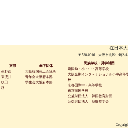
在日本大
〒530-0016 大阪市北区中崎2-4-2 
民族学校・奨学財団
支部
傘下団体
建国幼・小・中・高等学校
生野西
大阪韓国商工会議所
大阪金剛インタ－ナショナル小中高等
東淀川
青年会大阪府本部
校
吹田
学生会大阪府本部
京都国際中・高等学校
堺
東京韓国学校
公益財団法人 韓国教育財団
公益財団法人 朝鮮奨学会
Copyrigh