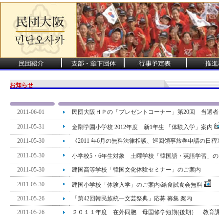
お知らせ
2011-06-01
民団大阪ＨＰの「プレゼントコーナー」第20回 当選者
2011-05-31
金剛学園小学校 2012年度 新1年生 「体験入学」案内
2011-05-30
《2011 年6月の無料法律相談、巡回領事旅券申請の日程
2011-05-30
小学校5・6年生対象 土曜学校「韓国語・英語学習」
2011-05-30
建国高等学校「韓国文化体験セミナー」のご案内
2011-05-30
建国小学校「体験入学」のご案内/給食試食会無料
2011-05-26
「第42回韓民族統一文芸祭典」応募 募集 案内
2011-05-26
２０１１年度 在外同胞 母国修学短期(後期） 教育