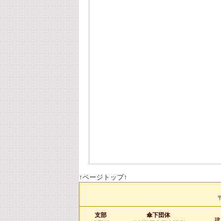
↑ページトップ↑
〒
支部
傘下団体
建