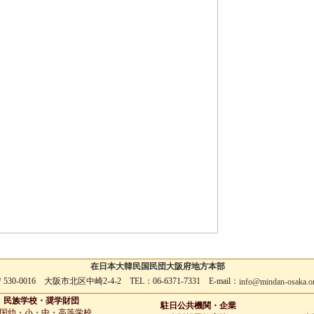
在日本大韓民国民団大阪府地方本部
530-0016 大阪市北区中崎2-4-2 TEL：06-6371-7331 E-mail：
info@mindan-osaka.o
民族学校・奨学財団
駐日公共機関・企業
国幼・小・中・高等学校