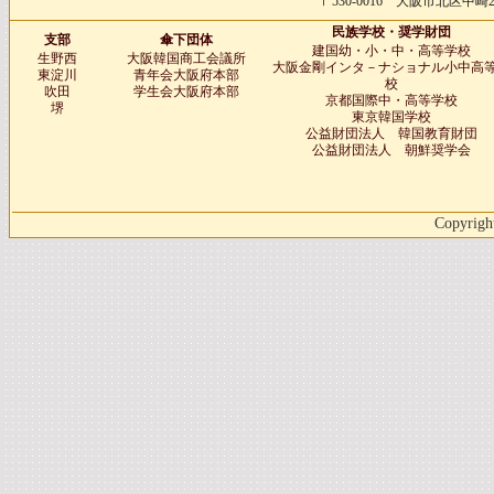
〒530-0016 大阪市北区中崎2-4-
民族学校・奨学財団
支部
傘下団体
建国幼・小・中・高等学校
生野西
大阪韓国商工会議所
大阪金剛インタ－ナショナル小中高
東淀川
青年会大阪府本部
校
吹田
学生会大阪府本部
京都国際中・高等学校
堺
東京韓国学校
公益財団法人 韓国教育財団
公益財団法人 朝鮮奨学会
Copyright