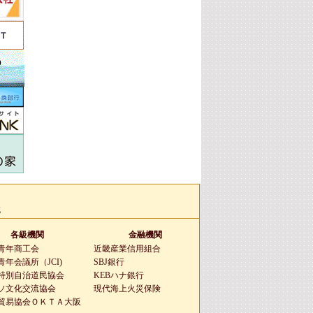
g
各級機関
金融機関
青年商工会
近畿産業信用組合
年会議所（JCI)
SBJ銀行
特別自治道民協会
KEBハナ銀行
ソ文化交流協会
現代海上火災保険
貿易協会ＯＫＴＡ大阪