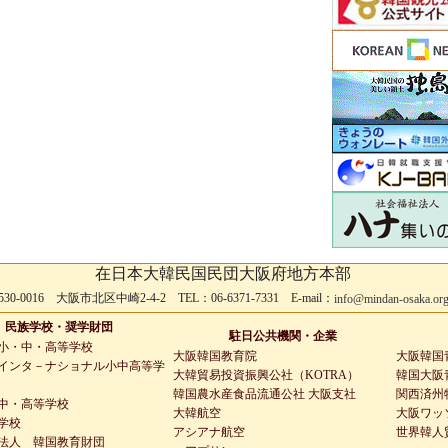
在日本大韓民国民団大阪府地方本部
530-0016 大阪市北区中崎2-4-2 TEL：06-6371-7331 E-mail：
info@mindan-osaka.or
民族学校・奨学財団
駐日公共機関・企業
小・中・高等学校
大阪韓国教育院
大阪韓国
インタ－ナショナル小中高等学
大韓貿易投資振興公社（KOTRA）
韓国大阪青
韓国農水産食品流通公社 大阪支社
関西済州
中・高等学校
大韓航空
大阪ワッ
学校
アシアナ航空
世界韓人
法人 韓国教育財団