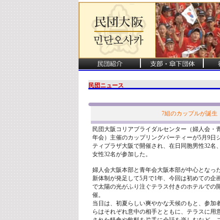
民団ニュース
7組のカップルが誕生
民団大阪コリアブライダルセンター（婦人会・
年会）主催のカップリングパーティーが5月9日
ティプラザ大阪で開催され、在日同胞男性32名
女性32名が参加した。
婦人会大阪本部と青年会大阪本部が中心となっ
新体制が発足して5月で1年、今回は初めての企
で太陽の光がふり注ぐテラス付きのホテルでの
催。
当日は、初夏らしい爽やかな天候のもと、参加
らはそれぞれ意中の相手とともに、テラスに用