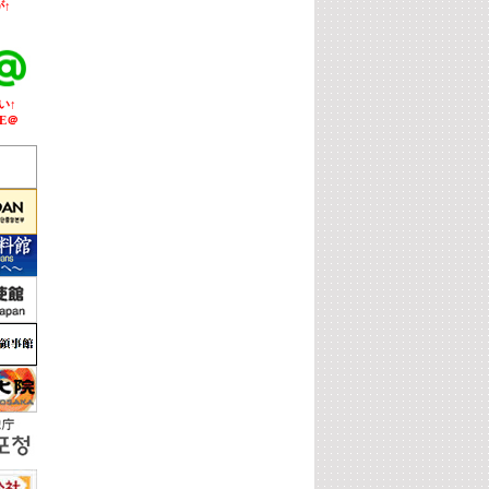
↑
い↑
E＠