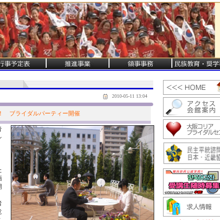
2010-05-11 13:04
！ ブライダルパーティー開催
青
シ
、
た
画
開
者
意