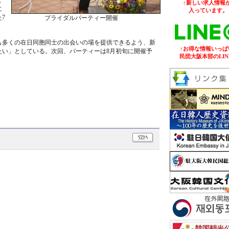
こ
↑新しい求人情報が
に
入っています。
7
ブライダルパーティー開催
も多くの在日同胞同士の出会いの場を提供できるよう、新
↑お得な情報いっぱ
たい」としている。次回、パーティーは8月初旬に開催予
民団大阪本部のLIN