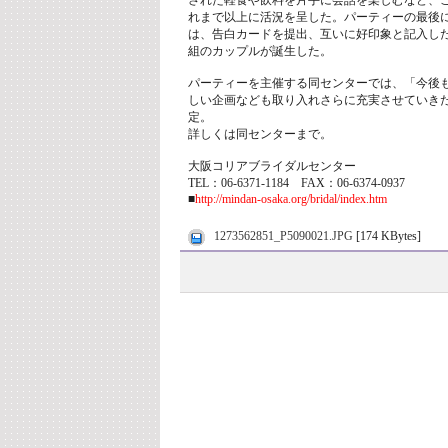
された軽食や飲料を片手に会話を楽しむなど、
れまで以上に活況を呈した。パーティーの最後
は、告白カードを提出、互いに好印象と記入した
組のカップルが誕生した。
パーティーを主催する同センターでは、「今後
しい企画なども取り入れさらに充実させていき
定。
詳しくは同センターまで。
大阪コリアブライダルセンター
TEL：06-6371-1184 FAX：06-6374-0937
■
http://mindan-osaka.org/bridal/index.htm
1273562851_P5090021.JPG
[174 KBytes]