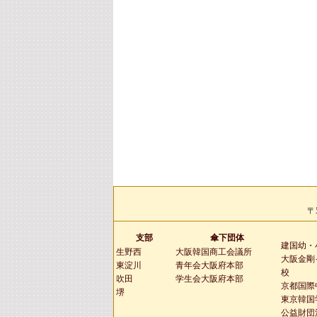
〒
支部
傘下団体
建国幼・
生野西
大阪韓国商工会議所
大阪金剛
東淀川
青年会大阪府本部
校
吹田
学生会大阪府本部
京都国際
堺
東京韓国
公益財団