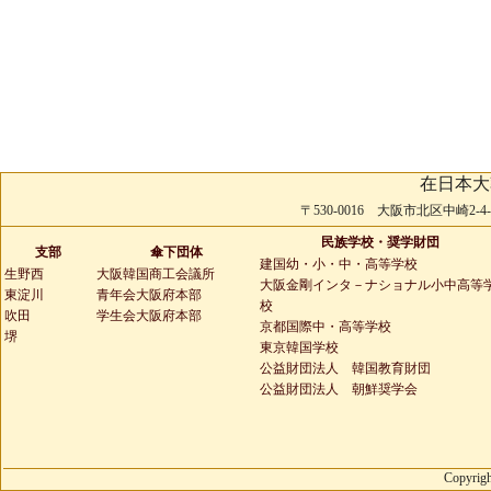
在日本大
〒530-0016 大阪市北区中崎2-4-2 
民族学校・奨学財団
支部
傘下団体
建国幼・小・中・高等学校
生野西
大阪韓国商工会議所
大阪金剛インタ－ナショナル小中高等
東淀川
青年会大阪府本部
校
吹田
学生会大阪府本部
京都国際中・高等学校
堺
東京韓国学校
公益財団法人 韓国教育財団
公益財団法人 朝鮮奨学会
Copyrigh