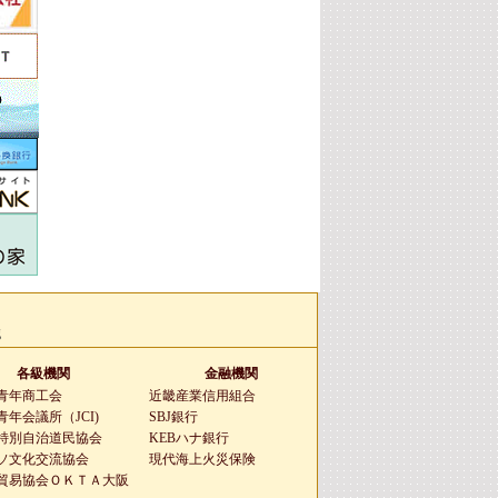
g
各級機関
金融機関
青年商工会
近畿産業信用組合
年会議所（JCI)
SBJ銀行
特別自治道民協会
KEBハナ銀行
ソ文化交流協会
現代海上火災保険
貿易協会ＯＫＴＡ大阪