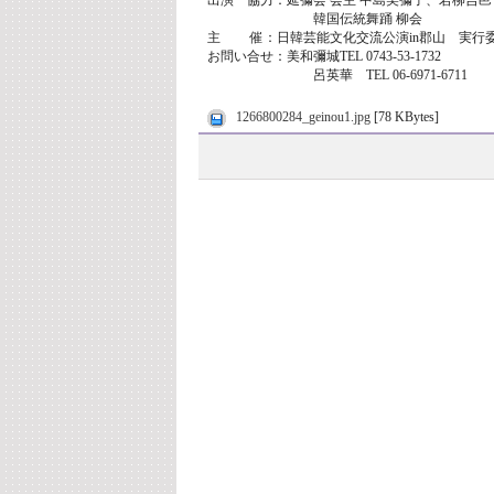
出演 協力：延彌会 会主 中島美彌子、若柳吉邑
韓国伝統舞踊 柳会
主 催：日韓芸能文化交流公演in郡山 実行
お問い合せ：美和彌城TEL 0743-53-1732
呂英華 TEL 06-6971-6711
1266800284_geinou1.jpg
[78 KBytes]