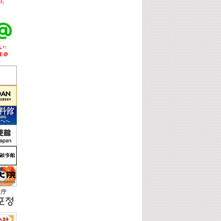
↑
い↑
E＠