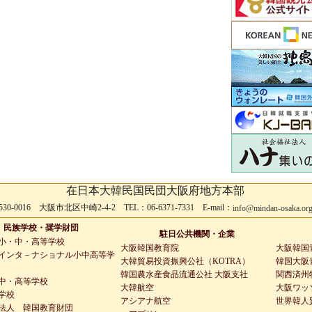
在日本大韓民国民団大阪府地方本部
530-0016 大阪市北区中崎2-4-2 TEL：06-6371-7331 E-mail：
info@mindan-osaka.or
民族学校・奨学財団
駐日公共機関・企業
小・中・高等学校
大阪韓国教育院
大阪韓国
インタ－ナショナル小中高等学
大韓貿易投資振興公社（KOTRA）
韓国大阪青
韓国農水産食品流通公社 大阪支社
関西済州
中・高等学校
大韓航空
大阪ワッ
学校
アシアナ航空
世界韓人
法人 韓国教育財団