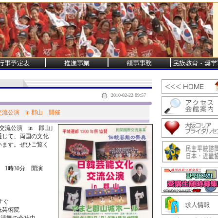
2010-02-22 09:57
流公演 in 郡山 開催
流公演 in 郡山｣
通じて、両国の文化
います。ぜひご覧く
 1時30分 開演
すぐ
統芸術院