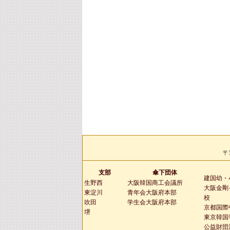
〒
支部
傘下団体
建国幼・
生野西
大阪韓国商工会議所
大阪金剛
東淀川
青年会大阪府本部
校
吹田
学生会大阪府本部
京都国際
堺
東京韓国
公益財団