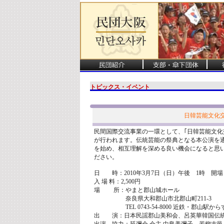
トピックス・イベント
日韓芸能文化交
民間国際交流事業の一環として、｢日韓芸能文化交
が行われます。伝統芸能の祭典となる本公演を
を始め、相互理解を深める良い機会になると思
ださい。
日 時：2010年3月7日（日）午後 1時 開場
入 場 料：2,500円
場 所：やまと郡山城ホール
奈良県大和郡山市北郡山町211-3
TEL 0743-54-8000 近鉄・郡山駅から
出 演：日本民謡郡山美和会、呂英華韓国伝