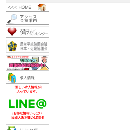
↑新しい求人情報が↑
入っています。
↑お得な情報いっぱい↑
民団大阪本部のLINE＠