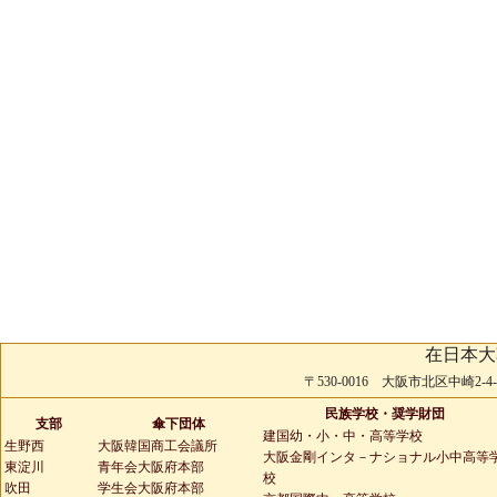
在日本大
〒530-0016 大阪市北区中崎2-4-2 
民族学校・奨学財団
支部
傘下団体
建国幼・小・中・高等学校
生野西
大阪韓国商工会議所
大阪金剛インタ－ナショナル小中高等
東淀川
青年会大阪府本部
校
吹田
学生会大阪府本部