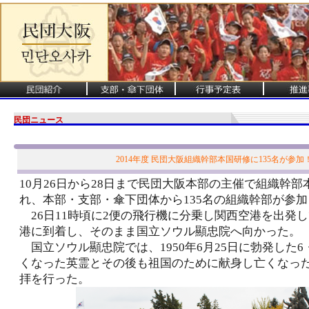
民団ニュース
2014年度 民団大阪組織幹部本国研修に135名が参加
10月26日から28日まで民団大阪本部の主催で組織幹
れ、本部・支部・傘下団体から135名の組織幹部が参
26日11時頃に2便の飛行機に分乗し関西空港を出発し
港に到着し、そのまま国立ソウル顯忠院へ向かった。
国立ソウル顯忠院では、1950年6月25日に勃発した6
くなった英霊とその後も祖国のために献身し亡くなっ
拝を行った。