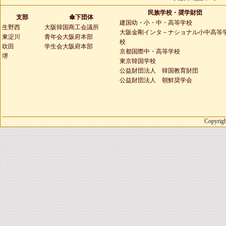
民族学校・奨学財団
支部
傘下団体
建国幼・小・中・高等学校
生野西
大阪韓国商工会議所
大阪金剛インタ－ナショナル小中高等
東淀川
青年会大阪府本部
校
吹田
学生会大阪府本部
京都国際中・高等学校
堺
東京韓国学校
公益財団法人 韓国教育財団
公益財団法人 朝鮮奨学会
Copyrigh