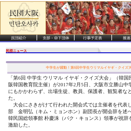
民団ニュース
中学生が躍動！第6回中学生ウリマルイヤギ・クイズ
「第6回 中学生 ウリマル イヤギ・クイズ大会」（韓
阪韓国教育院主催）が2017年2月5日、大阪市立勝山
にもかかわらず、出場生徒、教員、保護者、観覧者など
た。
大会にさきがけて行われた開会式では主催者を代表
部 金明弘（キム・ミョンホン）副団長が開会辞を述
韓民国総領事館 朴慶洙（パク・キョンス）領事が祝辞
激励した。