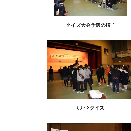
クイズ大会予選の様子
〇・☓クイズ