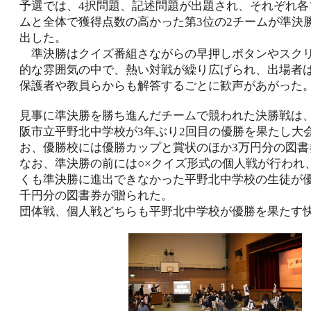
予選では、4択問題、記述問題が出題され、それぞれ各
ムと全体で獲得点数の高かった第3位の2チームが準決勝
出した。
準決勝はクイズ番組さながらの早押しボタンやスク
的な雰囲気の中で、熱い対戦が繰り広げられ、出場者
保護者や教員らからも解答するごとに歓声があがった
見事に準決勝を勝ち進んだチームで競われた決勝戦は
阪市立平野北中学校が3年ぶり2回目の優勝を果たし大
お、優勝校には優勝カップと賞状のほか3万円分の図書
なお、準決勝の前には○×クイズ形式の個人戦が行われ
くも準決勝に進出できなかった平野北中学校の生徒が優
千円分の図書券が贈られた。
団体戦、個人戦どちらも平野北中学校が優勝を果たす