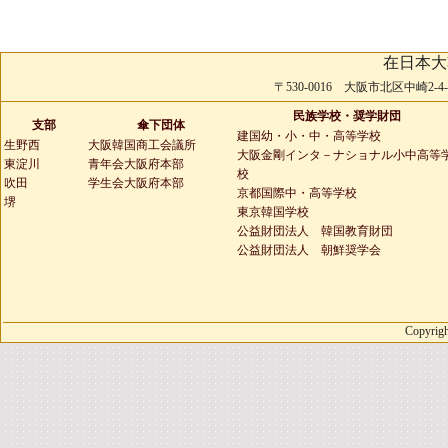
在日本大
〒530-0016 大阪市北区中崎2-4-2 
民族学校・奨学財団
支部
傘下団体
建国幼・小・中・高等学校
生野西
大阪韓国商工会議所
大阪金剛インタ－ナショナル小中高等
東淀川
青年会大阪府本部
校
吹田
学生会大阪府本部
京都国際中・高等学校
堺
東京韓国学校
公益財団法人 韓国教育財団
公益財団法人 朝鮮奨学会
Copyrigh