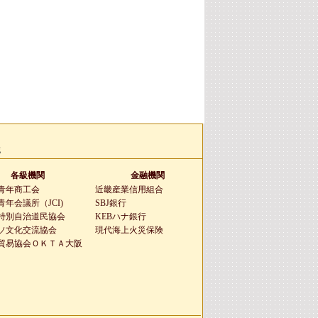
g
各級機関
金融機関
青年商工会
近畿産業信用組合
年会議所（JCI)
SBJ銀行
特別自治道民協会
KEBハナ銀行
ソ文化交流協会
現代海上火災保険
貿易協会ＯＫＴＡ大阪