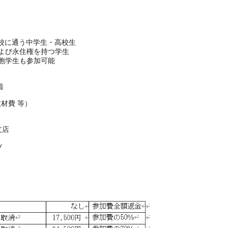
学校に通う中学生・高校生
よび永住権を持つ学生
胞学生も参加可能
着
教材費 等）
支店
ブ