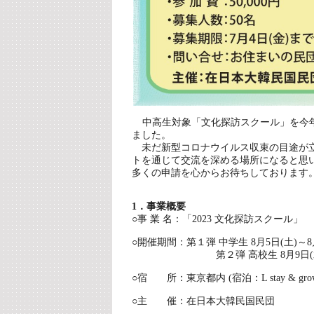
中高生対象「文化探訪スクール」を今
ました。
未だ新型コロナウイルス収束の目途が立
トを通じて交流を深める場所になると思
多くの申請を心からお待ちしております
1．事業概要
○事 業 名：「2023 文化探訪スクール」
○開催期間：第１弾 中学生 8月5日(土)～8
第２弾 高校生 8月9日(水)～8
○宿 所：東京都内 (宿泊：L stay & gro
○主 催：在日本大韓民国民団