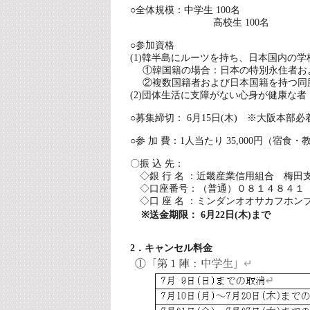
○全体規模：中学生 100名
高校生 100名
○参加資格
(1)韓半島にルーツを持ち、日本国内の
①韓国籍の場合：日本の特別永住者お
②複数国籍者および日本国籍を持つ同
(2)団体生活に支障がない心身が健康な者
○募集締切： 6月15日(木) ※大阪本部必
○参 加 費：1人当たり 35,000円（宿食・
〇振 込 先：
◇銀 行 名 ：近畿産業信用組合 梅田
◇口座番号：（普通）０８１４８４１
◇口 座 名 ：ミンダンオオサカフホン
※送金期限： 6月22日(木)まで
2．キャンセル料金