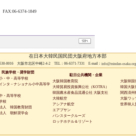
X:06-6374-1849
在日本大韓民国民団大阪府地方本部
530-0016 大阪市北区中崎2-4-2 TEL：06-6371-7331 E-mail：
info@mindan-osaka.or
民族学校・奨学財団
駐日公共機関・企業
小・中・高等学校
大阪韓国教育院
大阪韓国
インタ－ナショナル小中高等学
大韓貿易投資振興公社（KOTRA）
韓国大阪青
韓国農水産食品流通公社 大阪支社
関西済州
中・高等学校
大韓航空
大阪ワッ
学校
アシアナ航空
世界韓人
法人 韓国教育財団
エアプサン
法人 朝鮮奨学会
パンスタークルーズ
ロッテホテル＆リゾート