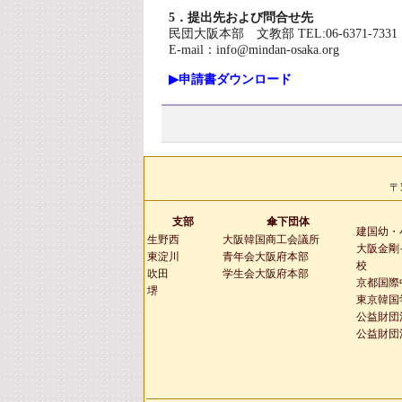
5．提出先および問合せ先
民団大阪本部 文教部 TEL:06-6371-7331 FA
E-mail：info@mindan-osaka.org
▶申請書ダウンロード
〒
支部
傘下団体
建国幼・
生野西
大阪韓国商工会議所
大阪金剛
東淀川
青年会大阪府本部
校
吹田
学生会大阪府本部
京都国際
堺
東京韓国
公益財団
公益財団