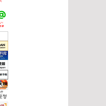
↑
い↑
E＠