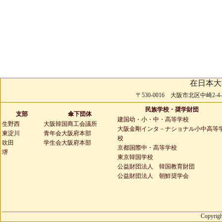
在日本大
〒530-0016 大阪市北区中崎2-4-2 
民族学校・奨学財団
支部
傘下団体
建国幼・小・中・高等学校
生野西
大阪韓国商工会議所
大阪金剛インタ－ナショナル小中高等
東淀川
青年会大阪府本部
校
吹田
学生会大阪府本部
京都国際中・高等学校
堺
東京韓国学校
公益財団法人 韓国教育財団
公益財団法人 朝鮮奨学会
Copyrigh