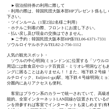
►宿泊招待券の利用に際して
・利用の際は、韓国民団大阪本部HPプレゼント係もし
下さい。
・ツインルーム（1室2泊2名様ご利用）
・ホテルご到着の際、フロントにお渡し下さい。
・払い戻し及び現金の交換はできません。
►ご予約：韓国民団大阪本部HP係TEL06-6371-7331
ソウルロイヤルホテルTEL82-2-756-1112
人気の観光スポット・
ソウルの中心明洞(ミョンドン)に位置する「ソウル
周辺には飲食店やロッテ百貨店・ミリオレ明洞なども
ングに困ることはありません！！また、地下鉄２号線「
ルチロイック、Euljiro1-ga)駅、地下鉄４号線明洞(ミ
分圏内にありアクセスも便利。
客室はブラウン系のカラーで統一されていて、高級
能的。全室インターネットLAN回線が設置されている
ンを持参すれば客室でインターネットも楽しめます(