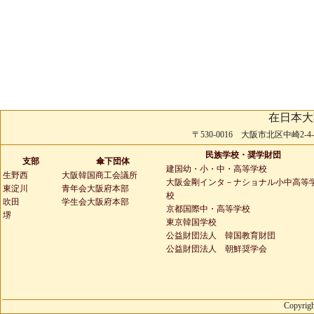
在日本大
〒530-0016 大阪市北区中崎2-4-2 
民族学校・奨学財団
支部
傘下団体
建国幼・小・中・高等学校
生野西
大阪韓国商工会議所
大阪金剛インタ－ナショナル小中高等
東淀川
青年会大阪府本部
校
吹田
学生会大阪府本部
京都国際中・高等学校
堺
東京韓国学校
公益財団法人 韓国教育財団
公益財団法人 朝鮮奨学会
Copyrigh