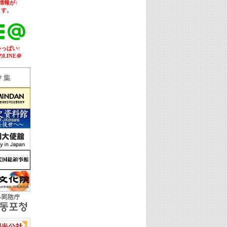
情報が↑
ます。
いっぱい↑
LINE＠