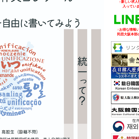
↑新しい求人
入ってい
↑お得な情報
民団大阪本部の