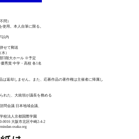
不問）
紙を使用。本人自筆に限る。
0字以内
併せて郵送
（水）
本部5階大ホール ※予定
優秀賞 中学・高校 各1名
品は返却しません。また、応募作品の著作権は主催者に帰属し
られた、大統領が議長を務める
諮問会議 日本地域会議、
学校法人京都国際学園
16 大阪市北区中崎2-4-2
mindan-osaka.org