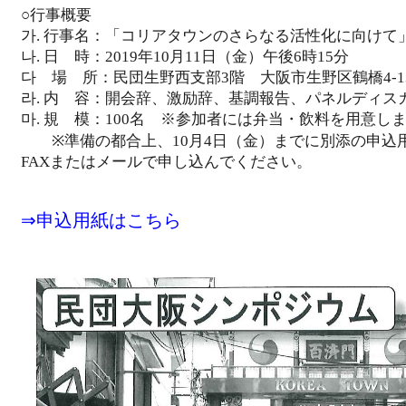
○行事概要
가. 行事名：「コリアタウンのさらなる活性化に向けて
나. 日 時：2019年10月11日（金）午後6時15分
다 場 所：民団生野西支部3階 大阪市生野区鶴橋4-13
라. 内 容：開会辞、激励辞、基調報告、パネルディス
마. 規 模：100名 ※参加者には弁当・飲料を用意し
※準備の都合上、10月4日（金）までに別添の申込
FAXまたはメールで申し込んでください。
⇒申込用紙はこちら