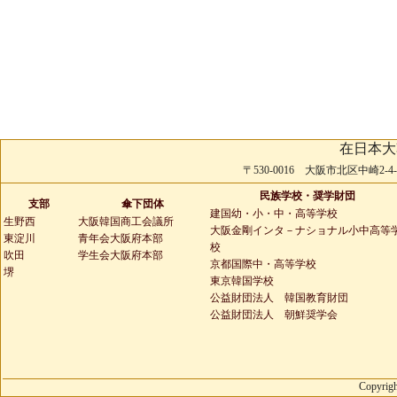
在日本大
〒530-0016 大阪市北区中崎2-4-2 
民族学校・奨学財団
支部
傘下団体
建国幼・小・中・高等学校
生野西
大阪韓国商工会議所
大阪金剛インタ－ナショナル小中高等
東淀川
青年会大阪府本部
校
吹田
学生会大阪府本部
京都国際中・高等学校
堺
東京韓国学校
公益財団法人 韓国教育財団
公益財団法人 朝鮮奨学会
Copyrigh