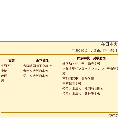
在日本大
〒530-0016 大阪市北区中崎2-4-2 
民族学校・奨学財団
支部
傘下団体
建国幼・小・中・高等学校
生野西
大阪韓国商工会議所
大阪金剛インタ－ナショナル小中高等
東淀川
青年会大阪府本部
校
吹田
学生会大阪府本部
京都国際中・高等学校
堺
東京韓国学校
公益財団法人 韓国教育財団
公益財団法人 朝鮮奨学会
Copyrigh