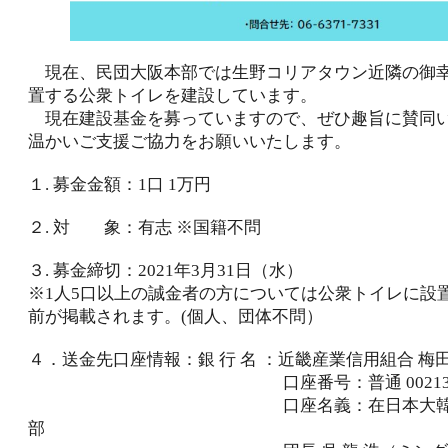
現在、民団大阪本部では生野コリアタウン近隣の御幸
置する公衆トイレを建設しています。
現在建設基金を募っていますので、ぜひ趣旨に賛同
温かいご支援ご協力をお願いいたします。
１. 募金金額：1口 1万円
２. 対 象：有志 ※国籍不問
３. 募金締切：2021年3月31日（水）
※1人5口以上の誠金者の方については公衆トイレに設
前が掲載されます。(個人、団体不問）
４．送金先口座情報：銀 行 名 ：近畿産業信用組合 梅
口座番号：普通 002134
口座名義：在日本大韓民国民
部