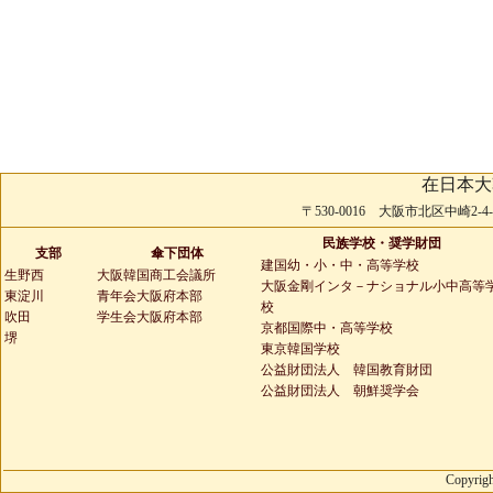
在日本大
〒530-0016 大阪市北区中崎2-4-2 
民族学校・奨学財団
支部
傘下団体
建国幼・小・中・高等学校
生野西
大阪韓国商工会議所
大阪金剛インタ－ナショナル小中高等
東淀川
青年会大阪府本部
校
吹田
学生会大阪府本部
京都国際中・高等学校
堺
東京韓国学校
公益財団法人 韓国教育財団
公益財団法人 朝鮮奨学会
Copyrigh