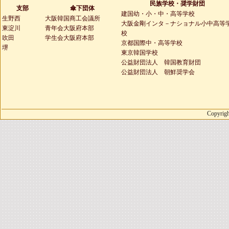
民族学校・奨学財団
支部
傘下団体
建国幼・小・中・高等学校
生野西
大阪韓国商工会議所
大阪金剛インタ－ナショナル小中高等
東淀川
青年会大阪府本部
校
吹田
学生会大阪府本部
京都国際中・高等学校
堺
東京韓国学校
公益財団法人 韓国教育財団
公益財団法人 朝鮮奨学会
Copyrigh