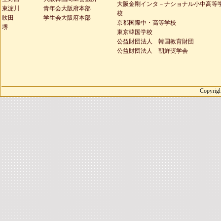
大阪金剛インタ－ナショナル小中高等
東淀川
青年会大阪府本部
校
吹田
学生会大阪府本部
京都国際中・高等学校
堺
東京韓国学校
公益財団法人 韓国教育財団
公益財団法人 朝鮮奨学会
Copyrigh