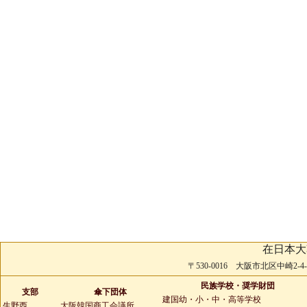
在日本大
〒530-0016 大阪市北区中崎2-4-2 
民族学校・奨学財団
支部
傘下団体
建国幼・小・中・高等学校
生野西
大阪韓国商工会議所