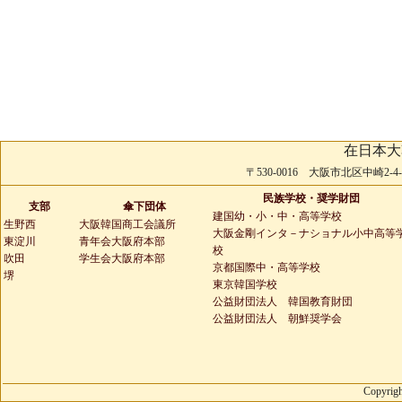
在日本大
〒530-0016 大阪市北区中崎2-4-2 
民族学校・奨学財団
支部
傘下団体
建国幼・小・中・高等学校
生野西
大阪韓国商工会議所
大阪金剛インタ－ナショナル小中高等
東淀川
青年会大阪府本部
校
吹田
学生会大阪府本部
京都国際中・高等学校
堺
東京韓国学校
公益財団法人 韓国教育財団
公益財団法人 朝鮮奨学会
Copyrigh