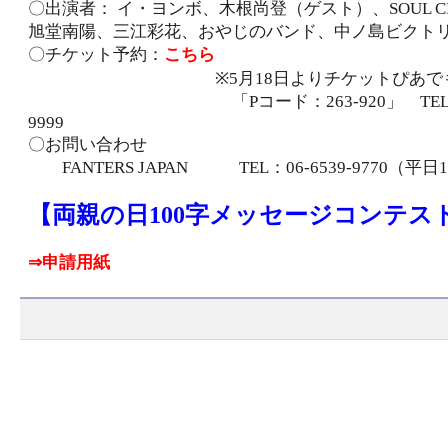
〇出演者： イ・ヨンボ、木根尚登（ゲスト）、SOUL 
旭堂南陽、三江彩花、おやじのバンド、中ノ島ビクト
〇チケット予約：
こちら
※5月18日よりチケットぴあでも
「Pコード：263-920」 TEL：057
9999
〇お問い合わせ
FANTERS JAPAN TEL：06-6539-9770（平日1
【両親の日100字メッセージコンテス
⇒申請用紙