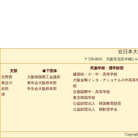
在日本大
〒530-0016 大阪市北区中崎2-4-2 
民族学校・奨学財団
支部
傘下団体
建国幼・小・中・高等学校
生野西
大阪韓国商工会議所
大阪金剛インタ－ナショナル小中高等
東淀川
青年会大阪府本部
校
吹田
学生会大阪府本部
京都国際中・高等学校
堺
東京韓国学校
公益財団法人 韓国教育財団
公益財団法人 朝鮮奨学会
Copyrigh