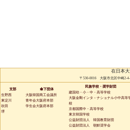
在日本大
〒530-0016 大阪市北区中崎2-4-2 
民族学校・奨学財団
支部
傘下団体
建国幼・小・中・高等学校
生野西
大阪韓国商工会議所
大阪金剛インタ－ナショナル小中高等
東淀川
青年会大阪府本部
校
吹田
学生会大阪府本部
京都国際中・高等学校
堺
東京韓国学校
公益財団法人 韓国教育財団
公益財団法人 朝鮮奨学会